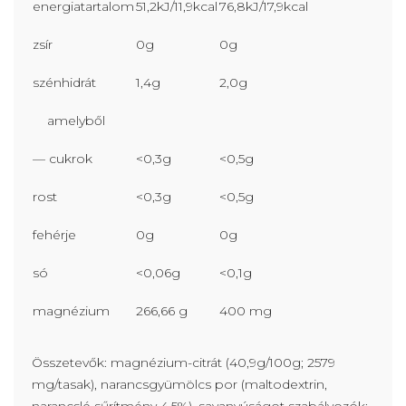
energiatartalom
51,2kJ/11,9kcal
76,8kJ/17,9kcal
zsír
0g
0g
szénhidrát
1,4g
2,0g
amelyből
— cukrok
<0,3g
<0,5g
rost
<0,3g
<0,5g
fehérje
0g
0g
só
<0,06g
<0,1g
magnézium
266,66 g
400 mg
Összetevők: magnézium-citrát (40,9g/100g; 2579
mg/tasak), narancsgyümölcs por (maltodextrin,