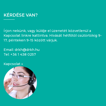
KÉRDÉSE VAN?
Írjon nekünk, vagy küldje el üzenetét közvetlenül a
Kapcsolat linkre kattintva. Hívását hétfőtől csütörtökig 9-
17, pénteken 9-15 között várjuk.
Email:
drkh@drkh.hu
Tel:
+36 1 438 0257
Kapcsolat »