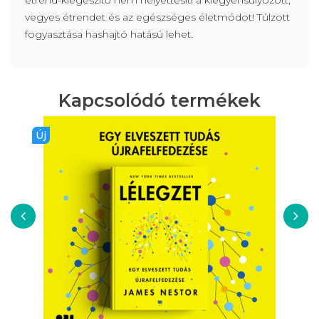
étrend-kiegészítő nem helyettesíti a kiegyensúlyozott,
vegyes étrendet és az egészséges életmódot! Túlzott
fogyasztása hashajtó hatású lehet.
Kapcsolódó termékek
Új
‹
›