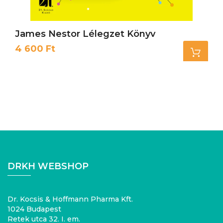
James Nestor Lélegzet Könyv
Ár
4 600 Ft
DRKH WEBSHOP
Dr. Kocsis & Hoffmann Pharma Kft.
1024 Budapest
Retek utca 32. I. em.