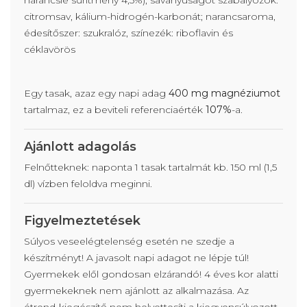
narancslé sűrítmény 4,5%), savanyúságot szabályozók:
citromsav, kálium-hidrogén-karbonát; narancsaroma,
édesítőszer: szukralóz, színezék: riboflavin és
céklavörös
Egy tasak, azaz egy napi adag
400 mg magnéziumot
tartalmaz, ez a beviteli referenciaérték
107%
-a.
Ajánlott adagolás
Felnőtteknek: naponta 1 tasak tartalmát kb. 150 ml (1,5
dl) vízben feloldva meginni.
Figyelmeztetések
Súlyos veseelégtelenség esetén ne szedje a
készítményt! A javasolt napi adagot ne lépje túl!
Gyermekek elől gondosan elzárandó! 4 éves kor alatti
gyermekeknek nem ajánlott az alkalmazása. Az