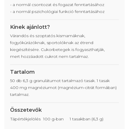
- a normál csontozat és fogazat fenntartásához
- a normál pszichológiai funkció fenntartásához
Kinek ajánlott?
Várandós és szoptatós kismamáknak,
fogyókúrázóknak, sportolóknak az étrend
kiegészítésére. Cukorbetegek is fogyaszthatják,
mert hozzáadott cukrot nem tartalmaz.
Tartalom
50 db 6,3 g granulátumot tartalmazó tasak. 1 tasak
400 mg magnéziumot (magnézium-citrát formában)
tartalmaz.
Összetevők
Tápértékjelölés
100 g-ban
1 tasakban (6,3 g)