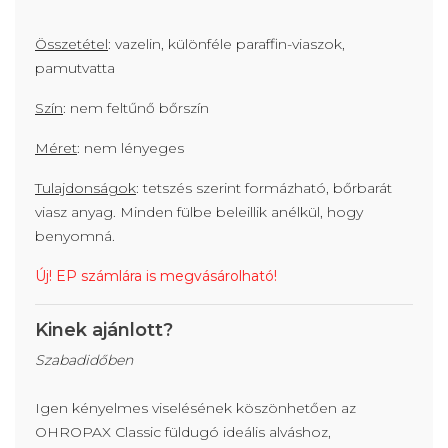
Összetétel
: vazelin, különféle paraffin-viaszok,
pamutvatta
Szín
: nem feltűnő bőrszín
Méret
: nem lényeges
Tulajdonságok
: tetszés szerint formázható, bőrbarát
viasz anyag. Minden fülbe beleillik anélkül, hogy
benyomná.
Új! EP számlára is megvásárolható!
Kinek ajánlott?
Szabadidőben
Igen kényelmes viselésének köszönhetően az
OHROPAX Classic füldugó ideális alváshoz,