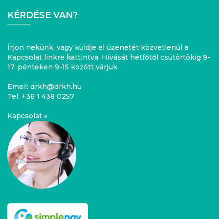
KÉRDÉSE VAN?
Írjon nekünk, vagy küldje el üzenetét közvetlenül a
Kapcsolat linkre kattintva. Hívását hétfőtől csütörtökig 9-
17, pénteken 9-15 között várjuk.
Email:
drkh@drkh.hu
Tel:
+36 1 438 0257
Kapcsolat »