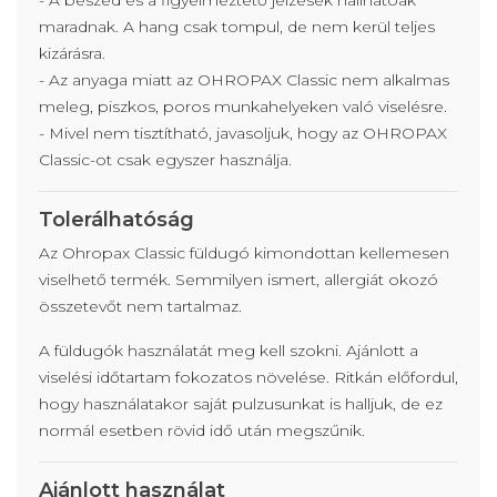
- A beszéd és a figyelmeztető jelzések hallhatóak
maradnak. A hang csak tompul, de nem kerül teljes
kizárásra.
- Az anyaga miatt az OHROPAX Classic nem alkalmas
meleg, piszkos, poros munkahelyeken való viselésre.
- Mivel nem tisztítható, javasoljuk, hogy az OHROPAX
Classic-ot csak egyszer használja.
Tolerálhatóság
Az Ohropax Classic füldugó kimondottan kellemesen
viselhető termék. Semmilyen ismert, allergiát okozó
összetevőt nem tartalmaz.
A füldugók használatát meg kell szokni. Ajánlott a
viselési időtartam fokozatos növelése. Ritkán előfordul,
hogy használatakor saját pulzusunkat is halljuk, de ez
normál esetben rövid idő után megszűnik.
Ajánlott használat