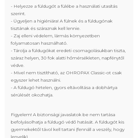
- Helyezze a füldugót a fülébe a használati utasítás
szerint.
- Ügyeljen a higiéniára! A fülnek és a füldugónak
tisztának és száraznak kell lennie.
- Zaj elleni védelem, lármás környezetben
folyamatosan használható.
- Tárolja a füldugókat eredeti csomagolásukban tiszta,
száraz helyen, 30 fok alatti hőmérsékleten, napfénytől
védve.
- Mivel nem tisztítható, az OHROPAX Classic-ot csak
egyszer lehet használni.
- A füldugó hirtelen, gyors eltávolítása a dobhártya
sérülését okozhatja.
Figyelem! A biztonsági javaslatok be nem tartása
befolyásolhatja a füldugó védő hatását. A füldugót kis
gyermekektől távol kell tartani (fennáll a veszély, hogy
lenyelik).