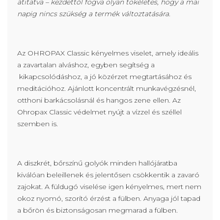
átitatva – kezdettől fogva olyan tökéletes, hogy a mai
napig nincs szükség a termék változtatására.
Az OHROPAX Classic kényelmes viselet, amely ideális
a zavartalan alváshoz, egyben segítség a
kikapcsolódáshoz, a jó közérzet megtartásához és
meditációhoz. Ajánlott koncentrált munkavégzésnél,
otthoni barkácsolásnál és hangos zene ellen. Az
Ohropax Classic védelmet nyújt a vízzel és széllel
szemben is.
A diszkrét, bőrszínű golyók minden hallójáratba
kiválóan beleillenek és jelentősen csökkentik a zavaró
zajokat. A füldugó viselése igen kényelmes, mert nem
okoz nyomó, szorító érzést a fülben. Anyaga jól tapad
a bőrön és biztonságosan megmarad a fülben.