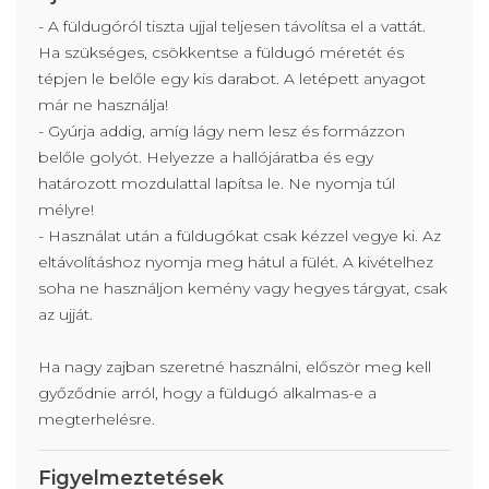
- A füldugóról tiszta ujjal teljesen távolítsa el a vattát.
Ha szükséges, csökkentse a füldugó méretét és
tépjen le belőle egy kis darabot. A letépett anyagot
már ne használja!
- Gyúrja addig, amíg lágy nem lesz és formázzon
belőle golyót. Helyezze a hallójáratba és egy
határozott mozdulattal lapítsa le. Ne nyomja túl
mélyre!
- Használat után a füldugókat csak kézzel vegye ki. Az
eltávolításhoz nyomja meg hátul a fülét. A kivételhez
soha ne használjon kemény vagy hegyes tárgyat, csak
az ujját.
Ha nagy zajban szeretné használni, először meg kell
győződnie arról, hogy a füldugó alkalmas-e a
megterhelésre.
Figyelmeztetések