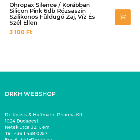
Ohropax Silence / Korábban
Silicon Pink 6db Rózsaszín
Szilikonos Füldugó Zaj, Víz És
Szél Ellen
Ár
3 100 Ft
DRKH WEBSHOP
Dr. Kocsis & Hoffmann Pharma Kft.
1024 Budapest
Retek utca 32. I. em.
Tel:
+36 1 438 0257
Email:
drkh@drkh.hu