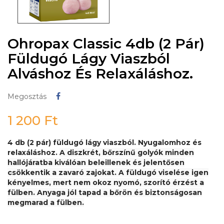
Ohropax Classic 4db (2 Pár)
Füldugó Lágy Viaszból
Alváshoz És Relaxáláshoz.
Megosztás
Megosztás
1 200 Ft
4 db (2 pár) füldugó lágy viaszból. Nyugalomhoz és
relaxáláshoz.
A diszkrét, bőrszínű golyók minden
hallójáratba kiválóan beleillenek és jelentősen
csökkentik a zavaró zajokat. A füldugó viselése igen
kényelmes, mert nem okoz nyomó, szorító érzést a
fülben. Anyaga jól tapad a bőrön és biztonságosan
megmarad a fülben.