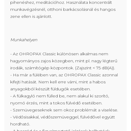
pihenéshez, meditációhoz. Használata koncentrált
munkavégzésnél, otthoni barkácsolásnál és hangos
zene ellen is ajánlott.
Munkahelyen
- Az OHROPAX Classic különösen alkalmas nem
hagyományos zajos közegben, mint pl. nagy légterű
irodák, számítógép központok. (Zajszint < 75 dB(A)).
- Ha már a fülében van, az OHROPAX Classic azonnal
kifejti hatását. Nem kell erre várni, mint a habos
anyagokból készült füldugók esetében.
- A fülkagyló nem fülled be, nem alakul ki szorító,
nyomó érzés, mint a tokos fülvédő esetében.
- Szemüvegeseknek sem okoz problémát a viselése.
- Védősisakkal, védőszemüveggel, fülvédővel együtt
hordható.