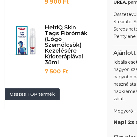
Ár
9 900 Ft
UREA
, pan
Összetevők:
Stearate, S
HeltiQ Skin
Sarcosinat
Tags Fibrómák
Pentylene G
(lógó
Szemölcsök)
Kezelésére
Ajánlott
Krioterápiával
38ml
Ideális es
nagyon szá
Ár
7 500 Ft
nagyobb bő
használata 
habkrémes f
Összes TOP termék
zárat.
Mogyoró –
Napi 2x 