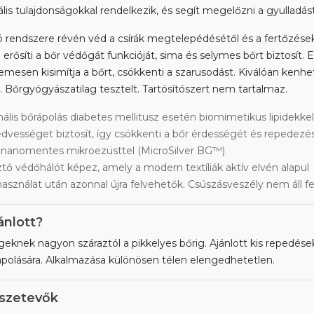
ális tulajdonságokkal rendelkezik, és segít megelőzni a gyulladást
ó rendszere révén véd a csírák megtelepédésétől és a fertőzések
 erősíti a bőr védőgát funkcióját, sima és selymes bőrt biztosít. El
llemesen kisimítja a bőrt, csökkenti a szarusodást. Kiválóan ken
. Bőrgyógyászatilag tesztelt. Tartósítószert nem tartalmaz.
ális bőrápolás diabetes mellitusz esetén biomimetikus lipidekkel
edvességet biztosít, így csökkenti a bőr érdességét és repedezé
, nanomentes mikroezüsttel (MicroSilver BG™)
tő védőhálót képez, amely a modern textíliák aktív elvén alapul
használat után azonnal újra felvehetők. Csúszásveszély nem áll f
ánlott?
eknek nagyon száraztól a pikkelyes bőrig. Ajánlott kis repedése
 ápolására. Alkalmazása különösen télen elengedhetetlen.
szetevők