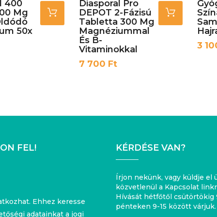
l 400
Diasporal Pro
Gyó
00 Mg
DEPOT 2-Fázisú
Szín
Oldódó
Tabletta 300 Mg
Sam
um 50x
Magnéziummal
Hajr
És B-
Ár
3 10
Vitaminokkal
Ár
7 700 Ft
ON FEL!
KÉRDÉSE VAN?
Írjon nekünk, vagy küldje el
közvetlenül a Kapcsolat linkr
Hívását hétfőtől csütörtökig 
ratkozhat. Ehhez keresse
pénteken 9-15 között várjuk.
tőségi adatainkat a jogi