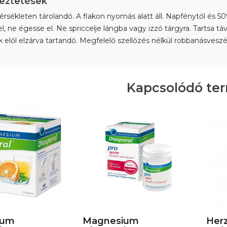
eztetések
sékleten tárolandó. A flakon nyomás alatt áll. Napfénytől és 50
el, ne égesse el. Ne spriccelje lángba vagy izzó tárgyra. Tartsa 
elől elzárva tartandó. Megfelelő szellőzés nélkül robbanásveszé
Kapcsolódó te
ium
Magnesium
Herz