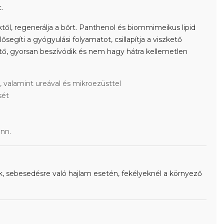
.
től, regenerálja a bőrt. Panthenol és biommimeikus lipid
ősegíti a gyógyulási folyamatot, csillapítja a viszkető
hető, gyorsan beszívódik és nem hagy hátra kellemetlen
, valamint ureával és mikroezüsttel
sét
enn.
k, sebesedésre való hajlam esetén, fekélyeknél a környező