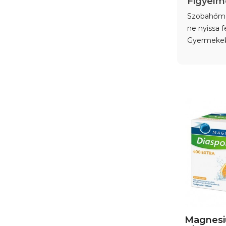
Figyelm
Szobahőmér
ne nyissa f
Gyermekek 
Magnes