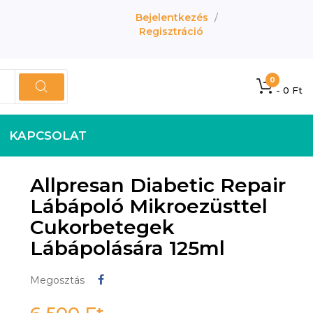
Bejelentkezés
/
Regisztráció
0
- 0 Ft
KAPCSOLAT
Allpresan Diabetic Repair
Lábápoló Mikroezüsttel
Cukorbetegek
Lábápolására 125ml
Megosztás
Megosztás