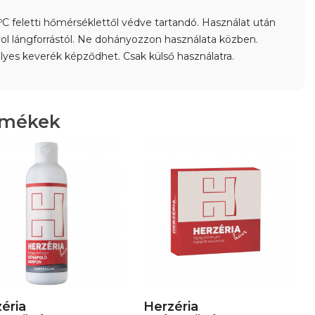
ºC feletti hőmérséklettől védve tartandó. Használat után
távol lángforrástól. Ne dohányozzon használata közben.
lyes keverék képződhet. Csak külső használatra.
rmékek
éria
Herzéria