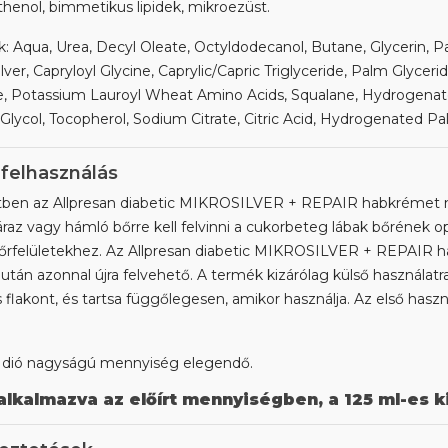
thenol, bimmetikus lipidek, mikroezüst.
 Aqua, Urea, Decyl Oleate, Octyldodecanol, Butane, Glycerin, Pan
ilver, Capryloyl Glycine, Caprylic/Capric Triglyceride, Palm Glyce
e, Potassium Lauroyl Wheat Amino Acids, Squalane, Hydrogenat
lycol, Tocopherol, Sodium Citrate, Citric Acid, Hydrogenated Pal
 felhasználás
etben az Allpresan diabetic MIKROSILVER + REPAIR habkrémet na
raz vagy hámló bőrre kell felvinni a cukorbeteg lábak bőrének o
rfelületekhez. Az Allpresan diabetic MIKROSILVER + REPAIR ha
után azonnal újra felvehető. A termék kizárólag külső használatra 
lakont, és tartsa függőlegesen, amikor használja. Az első használa
 dió nagyságú mennyiség elegendő.
alkalmazva az előírt mennyiségben, a 125 ml-es 