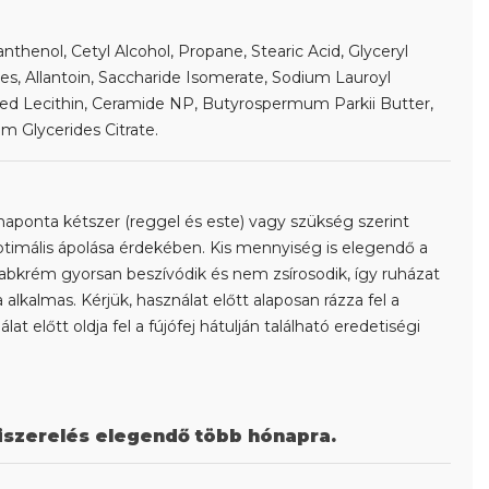
thenol, Cetyl Alcohol, Propane, Stearic Acid, Glyceryl
rides, Allantoin, Saccharide Isomerate, Sodium Lauroyl
ed Lecithin, Ceramide NP, Butyrospermum Parkii Butter,
m Glycerides Citrate.
ponta kétszer (reggel és este) vagy szükség szerint
ptimális ápolása érdekében. Kis mennyiség is elegendő a
bkrém gyorsan beszívódik és nem zsírosodik, így ruházat
alkalmas. Kérjük, használat előtt alaposan rázza fel a
t előtt oldja fel a fújófej hátulján található eredetiségi
kiszerelés elegendő több
hónapra.