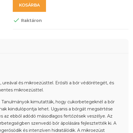
KOSÁRBA

Raktáron
 ureával és mikroezüsttel. Erősíti a bőr védőrétegét, és
mentes mikroezüsttel.
a. Tanulmányok kimutatták, hogy cukorbetegeknél a bőr
ak kiindulópontja lehet. Ugyanis a bőrgát megsértése
s az ebből adódó másodlagos fertőzések veszélye. Az
betegségben szenvedő bőr ápolására fejlesztették ki. A
erősödik és intenzíven hidratálódik. A mikroezüst