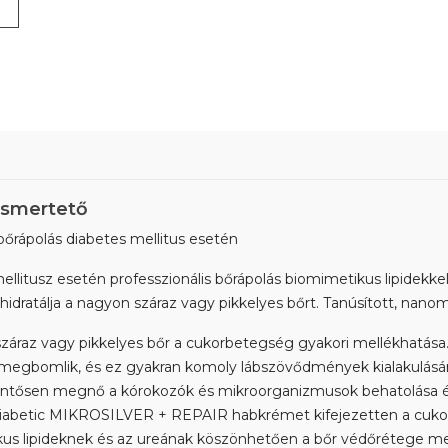
smertető
őrápolás diabetes mellitus esetén
llitusz esetén professzionális bőrápolás biomimetikus lipidekkel,
hidratálja a nagyon száraz vagy pikkelyes bőrt. Tanúsított, nano
záraz vagy pikkelyes bőr a cukorbetegség gyakori mellékhatás
megbomlik, és ez gyakran komoly lábszövődmények kialakulásán
entősen megnő a kórokozók és mikroorganizmusok behatolása é
diabetic MIKROSILVER + REPAIR habkrémet kifejezetten a cukor
us lipideknek és az ureának köszönhetően a bőr védőrétege meg