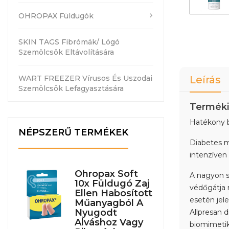
OHROPAX Füldugók
SKIN TAGS Fibrómák/ Lógó
Szemölcsök Eltávolítására
WART FREEZER Vírusos És Uszodai
Leírás
Szemölcsök Lefagyasztására
Terméki
Hatékony b
NÉPSZERŰ TERMÉKEK
Diabetes me
intenzíven 
Ohropax Soft
A nagyon s
10x Füldugó Zaj
védőgátja 
Ellen Habosított
esetén jel
Műanyagból A
Nyugodt
Allpresan 
Alváshoz Vagy
biomimetik