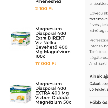
Pihenéshez
antibakteri
Ár
2 100 Ft
Egyedüláll
tartalmával
érzést, ke
Magnesium
zsírréteget
Diasporal 400
Extra DIREKT
Professzion
Víz Nélkül
Intenzív n
Bevehető 400
Mg Magnézium
Tanúsított
100x
Légáteresz
Ár
17 000 Ft
A ruházat 
Kinek aj
Magnesium
Cukorbeteg
Diasporal 400
bőrfelület
EXTRA 400 Mg
Vízben Oldódó
Magnézium 50x
Főbb ös