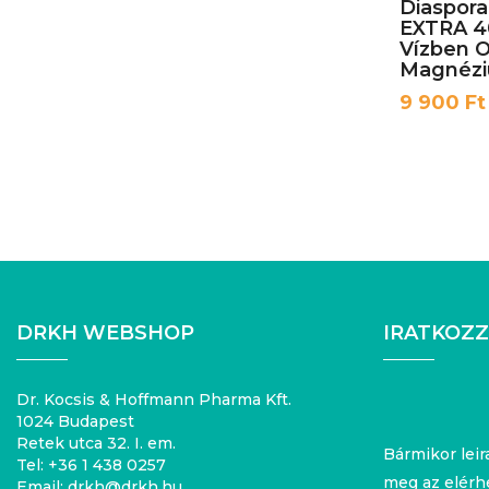
Diaspora
EXTRA 4
Vízben 
Magnézi
Ár
9 900 Ft
DRKH WEBSHOP
IRATKOZZ
Dr. Kocsis & Hoffmann Pharma Kft.
1024 Budapest
Retek utca 32. I. em.
Bármikor lei
Tel:
+36 1 438 0257
meg az elérhe
Email:
drkh@drkh.hu