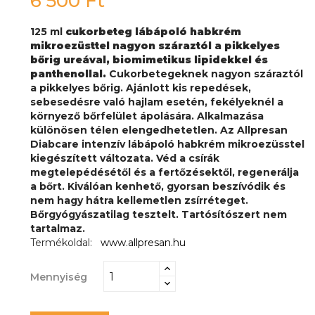
6 500 Ft
125 ml
cukorbeteg lábápoló habkrém
mikroezüsttel nagyon száraztól a pikkelyes
bőrig ureával, biomimetikus lipidekkel és
panthenollal.
Cukorbetegeknek nagyon száraztól
a pikkelyes bőrig. Ajánlott kis repedések,
sebesedésre való hajlam esetén, fekélyeknél a
környező bőrfelület ápolására. Alkalmazása
különösen télen elengedhetetlen. Az Allpresan
Diabcare intenzív lábápoló habkrém mikroezüsstel
kiegészített változata. Véd a csírák
megtelepédésétől és a fertőzésektől, regenerálja
a bőrt. Kiválóan kenhető, gyorsan beszívódik és
nem hagy hátra kellemetlen zsírréteget.
Bőrgyógyászatilag tesztelt. Tartósítószert nem
tartalmaz.
Termékoldal:
www.allpresan.hu
Mennyiség